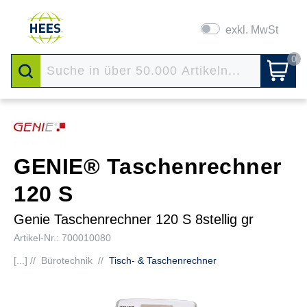
exkl. MwSt
0
GENIE® Taschenrechner
120 S
Genie Taschenrechner 120 S 8stellig gr
Artikel-Nr.: 700010080
[...] //
Bürotechnik
//
Tisch- & Taschenrechner