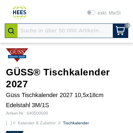
exkl. MwSt
0
GÜSS® Tischkalender
2027
Güss Tischkalender 2027 10,5x18cm
Edelstahl 3M/1S
Artikel-Nr.: 640500500
[...] //
Kalender & Zubehör
//
Tischkalender