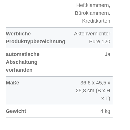
Heftklammern,
Büroklammern,
Kreditkarten
Werbliche
Aktenvernichter
Produkttypbezeichnung
Pure 120
automatische
Ja
Abschaltung
vorhanden
Maße
36,6 x 45,5 x
25,8 cm (B x H
x T)
Gewicht
4 kg