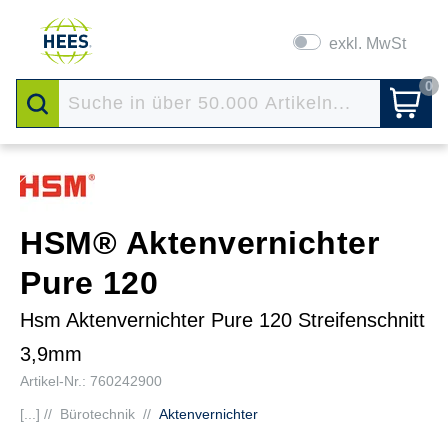
exkl. MwSt
0
HSM® Aktenvernichter
Pure 120
Hsm Aktenvernichter Pure 120 Streifenschnitt
3,9mm
Artikel-Nr.: 760242900
[...] //
Bürotechnik
//
Aktenvernichter