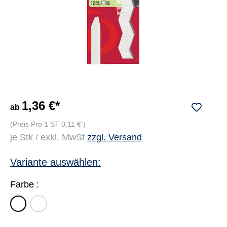
1,36 €*
ab
(Preis Pro 1 ST 0,11 € )
je Stk / exkl. MwSt
zzgl. Versand
Variante auswählen:
Farbe :
farbig
weiß
sortiert