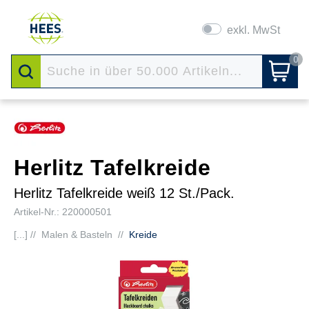
exkl. MwSt
0
Herlitz Tafelkreide
Herlitz Tafelkreide weiß 12 St./Pack.
Artikel-Nr.: 220000501
[...] //
Malen & Basteln
//
Kreide