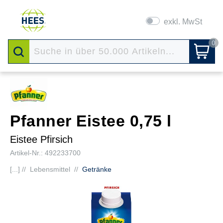
exkl. MwSt
0
Pfanner Eistee 0,75 l
Eistee Pfirsich
Artikel-Nr.: 492233700
[...] //
Lebensmittel
//
Getränke