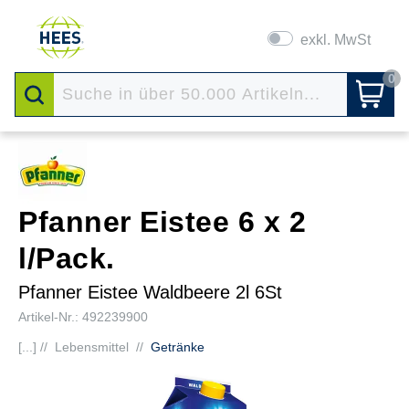
exkl. MwSt
0
Pfanner Eistee 6 x 2
l/Pack.
Pfanner Eistee Waldbeere 2l 6St
Artikel-Nr.: 492239900
[...] //
Lebensmittel
//
Getränke