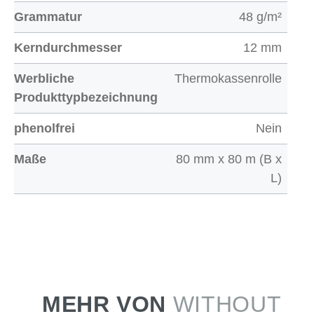
Grammatur
48 g/m²
Kerndurchmesser
12 mm
Werbliche
Thermokassenrolle
Produkttypbezeichnung
phenolfrei
Nein
Maße
80 mm x 80 m (B x
L)
MEHR VON
WITHOUT