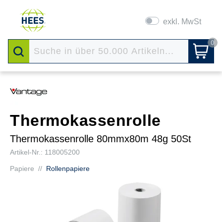
exkl. MwSt
0
Thermokassenrolle
Thermokassenrolle 80mmx80m 48g 50St
Artikel-Nr.: 118005200
Papiere
//
Rollenpapiere