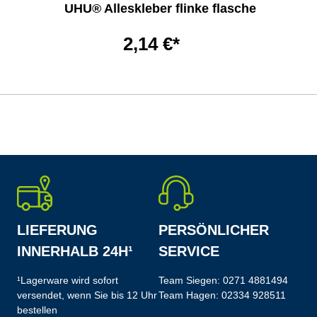
UHU® Alleskleber flinke flasche
2,14 €*
LIEFERUNG
PERSÖNLICHER
INNERHALB 24H¹
SERVICE
¹Lagerware wird sofort
Team Siegen:
0271 4881494
versendet, wenn Sie bis 12 Uhr
Team Hagen:
02334 928511
bestellen