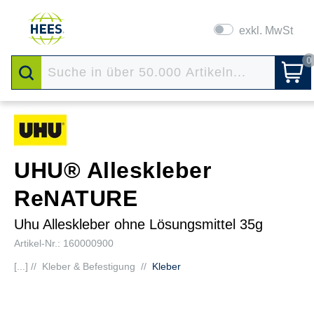
exkl. MwSt
0
UHU® Alleskleber
ReNATURE
Uhu Alleskleber ohne Lösungsmittel 35g
Artikel-Nr.: 160000900
[...] //
Kleber & Befestigung
//
Kleber