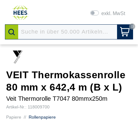
exkl. MwSt
0
VEIT Thermokassenrolle
80 mm x 642,4 m (B x L)
Veit Thermorolle T7047 80mmx250m
Artikel-Nr.: 118009700
Papiere
//
Rollenpapiere