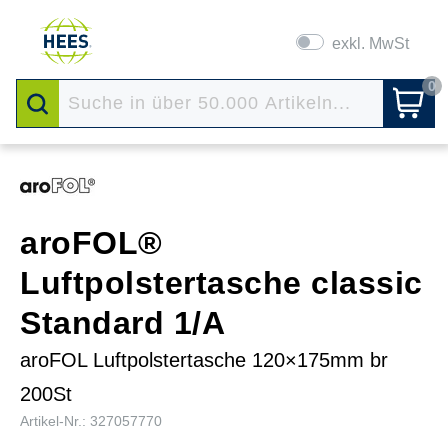
exkl. MwSt
0
aroFOL®
Luftpolstertasche classic
Standard 1/A
aroFOL Luftpolstertasche 120×175mm br
200St
Artikel-Nr.: 327057770