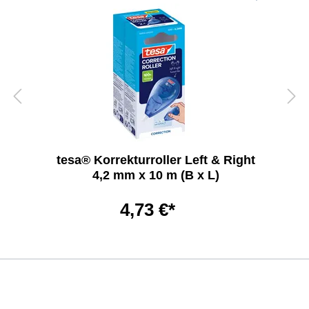
tesa® Korrekturroller Left & Right
4,2 mm x 10 m (B x L)
4,73 €*