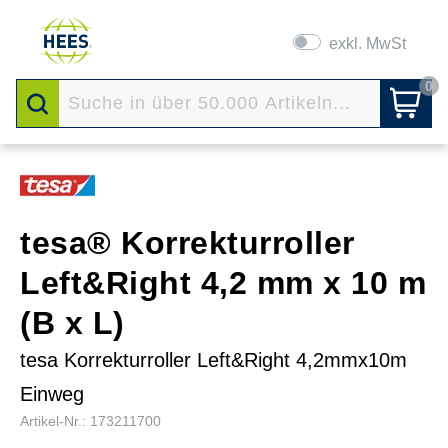
exkl. MwSt
0
tesa® Korrekturroller
Left&Right 4,2 mm x 10 m
(B x L)
tesa Korrekturroller Left&Right 4,2mmx10m
Einweg
Artikel-Nr.: 173211700