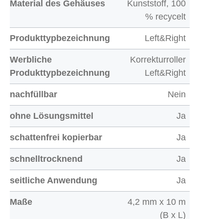
Material des Gehäuses
Kunststoff, 100
% recycelt
Produkttypbezeichnung
Left&Right
Werbliche
Korrekturroller
Produkttypbezeichnung
Left&Right
nachfüllbar
Nein
ohne Lösungsmittel
Ja
schattenfrei kopierbar
Ja
schnelltrocknend
Ja
seitliche Anwendung
Ja
Maße
4,2 mm x 10 m
(B x L)