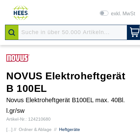
exkl. MwSt
NOVUS Elektroheftgerät
B 100EL
Novus Elektroheftgerät B100EL max. 40Bl.
l.gr/sw
Artikel-Nr.: 124210680
[...] //
Ordner & Ablage
//
Heftgeräte