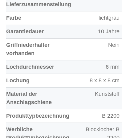
Lieferzusammenstellung
Farbe
lichtgrau
Garantiedauer
10 Jahre
Griffniederhalter
Nein
vorhanden
Lochdurchmesser
6 mm
Lochung
8 x 8 x 8 cm
Material der
Kunststoff
Anschlagschiene
Produkttypbezeichnung
B 2200
Werbliche
Blocklocher B
Produkttypbezeichnung
2200