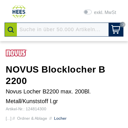
exkl. MwSt
0
NOVUS Blocklocher B
2200
Novus Locher B2200 max. 200Bl.
Metall/Kunststoff l.gr
Artikel-Nr.: 124814300
[...] //
Ordner & Ablage
//
Locher