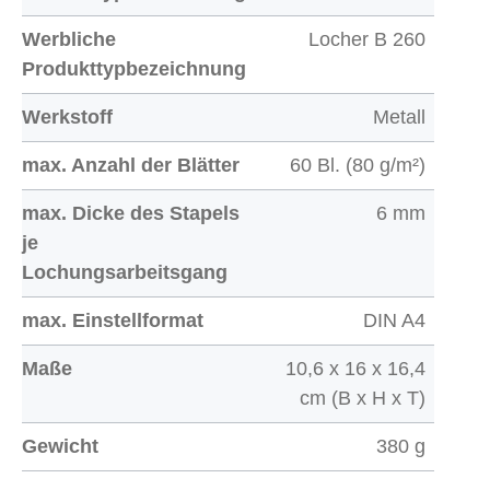
Werbliche
Locher B 260
Produkttypbezeichnung
Werkstoff
Metall
max. Anzahl der Blätter
60 Bl. (80 g/m²)
max. Dicke des Stapels
6 mm
je
Lochungsarbeitsgang
max. Einstellformat
DIN A4
Maße
10,6 x 16 x 16,4
cm (B x H x T)
Gewicht
380 g