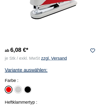
6,08 €*
ab
je Stk / exkl. MwSt
zzgl. Versand
Variante auswählen:
Farbe :
grau
schwarz
rot
Heftklammertyp :