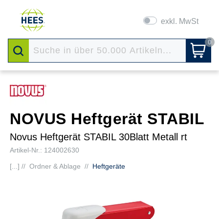
exkl. MwSt
0
NOVUS Heftgerät STABIL
Novus Heftgerät STABIL 30Blatt Metall rt
Artikel-Nr.: 124002630
[...] //
Ordner & Ablage
//
Heftgeräte