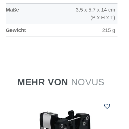
Maße
3,5 x 5,7 x 14 cm
(B x H x T)
Gewicht
215 g
MEHR VON
NOVUS