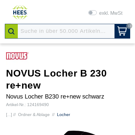
exkl. MwSt
0
NOVUS Locher B 230
re+new
Novus Locher B230 re+new schwarz
Artikel-Nr.: 124169490
[...] //
Ordner & Ablage
//
Locher