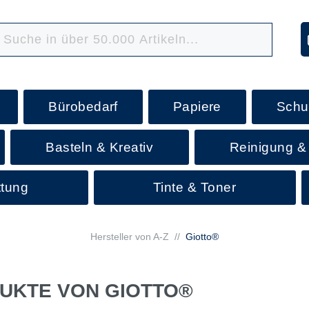
Bürobedarf
Papiere
Schu
Basteln & Kreativ
Reinigung &
ttung
Tinte & Toner
Hersteller von A-Z
//
Giotto®
UKTE VON GIOTTO®