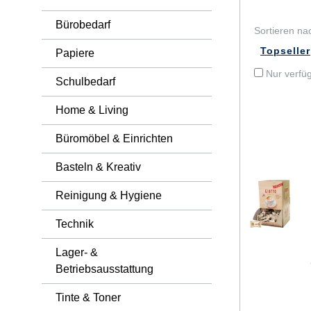
Bastelbedarf & DIY
Bürobedarf
Werkzeug
Nespresso Zubehör
Sortieren na
Namensschilder & Zubehö
Papiere
Autozubehör
Nur verfüg
Schulbedarf
Schulbedarf
Home & Living
Büromöbel & Einrichten
Basteln & Kreativ
Reinigung & Hygiene
Technik
Lager- &
Betriebsausstattung
Tinte & Toner