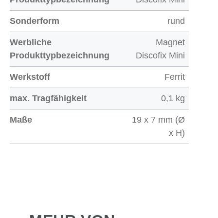
Sonderform
rund
Werbliche
Magnet
Produkttypbezeichnung
Discofix Mini
Werkstoff
Ferrit
max. Tragfähigkeit
0,1 kg
Maße
19 x 7 mm (Ø
x H)