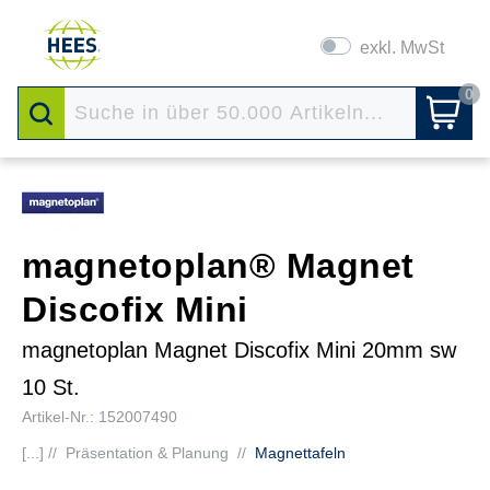
exkl. MwSt
0
magnetoplan® Magnet
Discofix Mini
magnetoplan Magnet Discofix Mini 20mm sw
10 St.
Artikel-Nr.: 152007490
[...] //
Präsentation & Planung
//
Magnettafeln