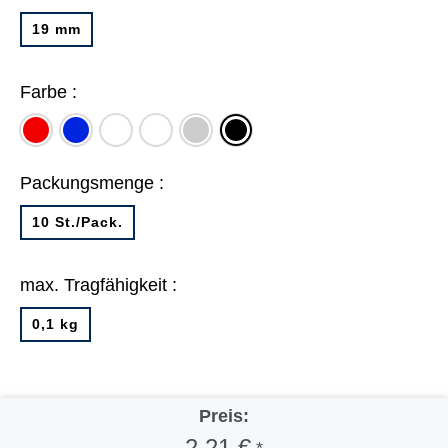
19 mm
Farbe :
rot
blau
weiß
farbig
grau
schwarz
sortiert
Packungsmenge :
10 St./Pack.
max. Tragfähigkeit :
0,1 kg
Preis:
2,21 €
*