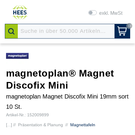
exkl. MwSt
0
magnetoplan® Magnet
Discofix Mini
magnetoplan Magnet Discofix Mini 19mm sort
10 St.
Artikel-Nr.: 152009899
[...] //
Präsentation & Planung
//
Magnettafeln