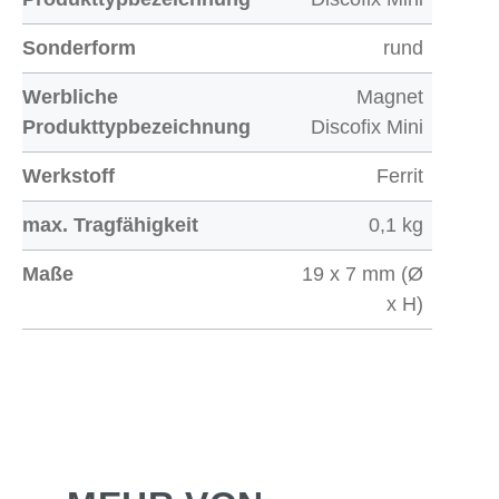
Sonderform
rund
Werbliche
Magnet
Produkttypbezeichnung
Discofix Mini
Werkstoff
Ferrit
max. Tragfähigkeit
0,1 kg
Maße
19 x 7 mm (Ø
x H)