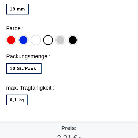
19 mm
Farbe :
rot
blau
weiß
grau
schwarz
farbig
sortiert
Packungsmenge :
10 St./Pack.
max. Tragfähigkeit :
0,1 kg
Preis:
2,21 €
*