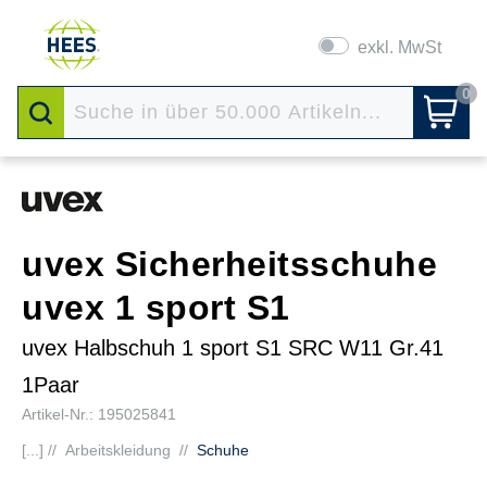
exkl. MwSt
0
uvex Sicherheitsschuhe
uvex 1 sport S1
uvex Halbschuh 1 sport S1 SRC W11 Gr.41
1Paar
Artikel-Nr.: 195025841
[...] //
Arbeitskleidung
//
Schuhe