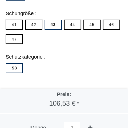
Schuhgröße :
41
42
43
44
45
46
47
Schutzkategorie :
S3
Preis:
106,53 €
*
-
+
Menge