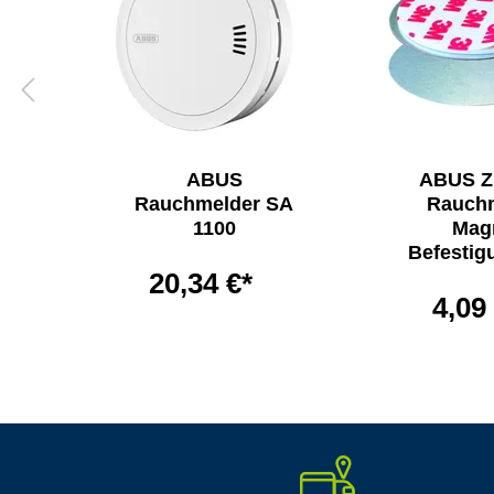
ABUS
ABUS Z
ss
Rauchmelder SA
Rauch
1100
Mag
Befestig
20,34 €*
4,09