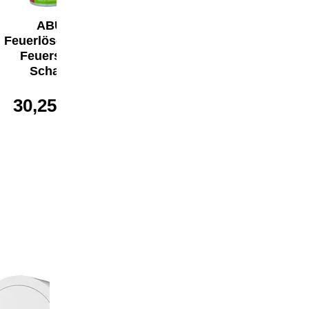
ABUS
ABUS Gasmelder
Feuerlöschspray
GWM100ME
Feuerstopp
Schaum
33,99 €*
30,25 €*