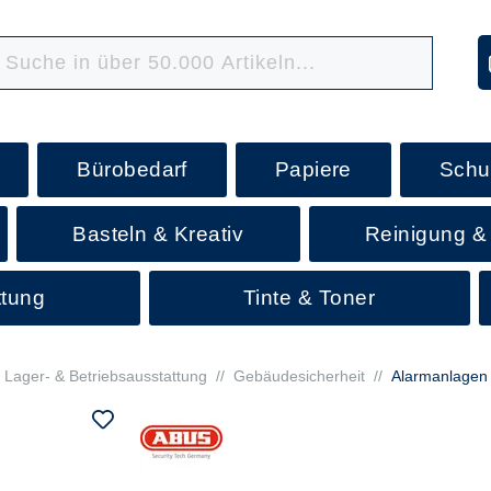
Bürobedarf
Papiere
Schu
Basteln & Kreativ
Reinigung &
ttung
Tinte & Toner
Lager- & Betriebsausstattung
//
Gebäudesicherheit
//
Alarmanlagen