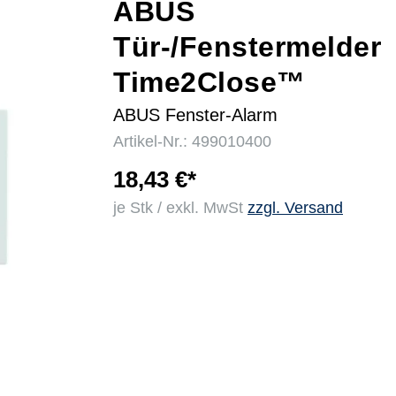
ABUS
Tür-/Fenstermelder
r
Time2Close™
ABUS Fenster-Alarm
Artikel-Nr.: 499010400
18,43 €*
je Stk / exkl. MwSt
zzgl. Versand