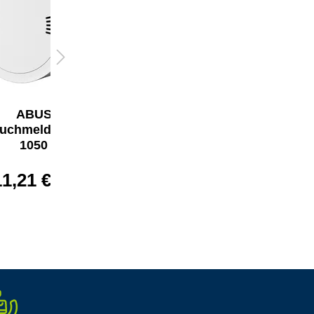
ABUS
ABUS Gasmelder
uchmelder SA
GWM100ME
1050
33,99 €*
11,21 €*