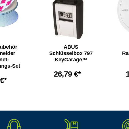
ubehör
ABUS
melder
Schlüsselbox 797
Ra
net-
KeyGarage™
ungs-Set
26,79 €*
 €*