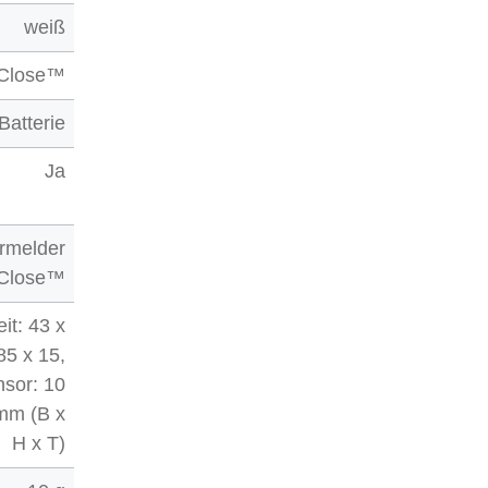
weiß
Close™
Batterie
Ja
ermelder
Close™
it: 43 x
85 x 15,
sor: 10
 mm (B x
H x T)