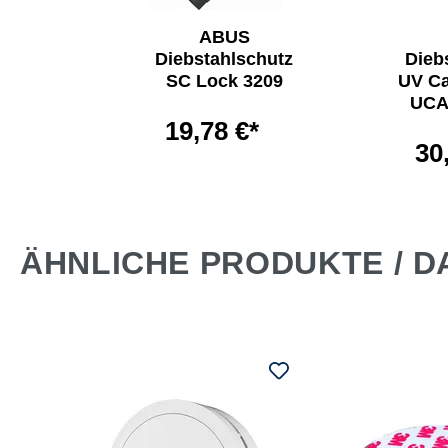
ABUS
hloss
Diebstahlschutz
Dieb
ium™
SC Lock 3209
UV Ca
UCA
*
19,78 €*
30
ÄHNLICHE PRODUKTE / D