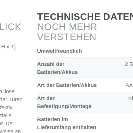
TECHNISCHE DATE
LICK
NOCH MEHR
VERSTEHEN
 H x T)
Umweltfreundlich
Anzahl der
2 B
Batterien/Akkus
Art der Batterien/Akkus
AA
2Close
Art der
K
oder Türen
Befestigung/Montage
fektiv
ielle
Batterien im
r. Der
Lieferumfang enthalten
lsweise an