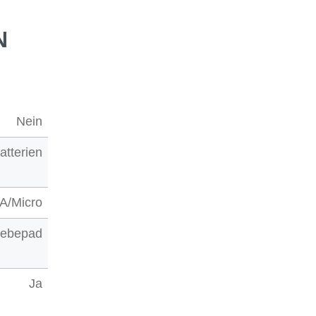
N
Nein
atterien
A/Micro
lebepad
Ja