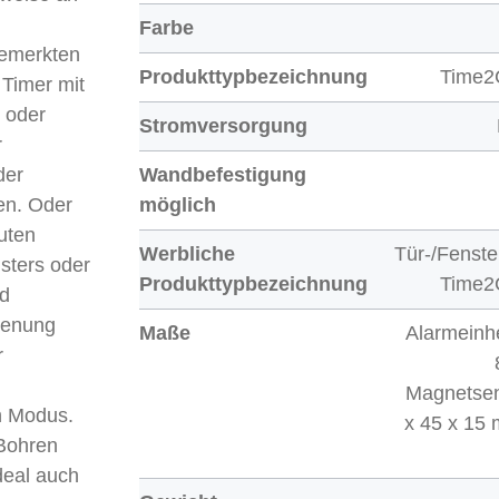
Farbe
bemerkten
Produkttypbezeichnung
Time2
 Timer mit
 oder
Stromversorgung
r
der
Wandbefestigung
en. Oder
möglich
uten
Werbliche
Tür-/Fenst
sters oder
Produkttypbezeichnung
Time2
nd
dienung
Maße
Alarmeinhe
r
Magnetsen
n Modus.
x 45 x 15
 Bohren
deal auch