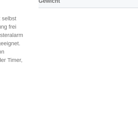
Gewicht
 selbst
ng frei
nsteralarm
geeignet.
on
der Timer,