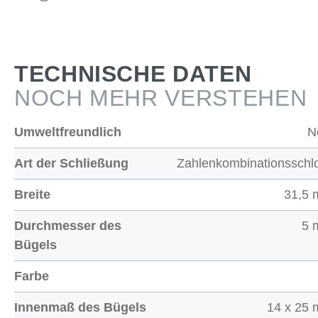
TECHNISCHE DATEN
NOCH MEHR VERSTEHEN
Umweltfreundlich
N
Art der Schließung
Zahlenkombinationsschl
Breite
31,5
Durchmesser des
5 
Bügels
Farbe
Innenmaß des Bügels
14 x 25