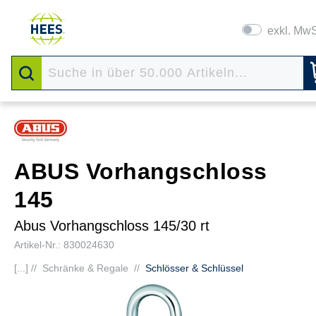
exkl. Mw
ABUS Vorhangschloss
145
Abus Vorhangschloss 145/30 rt
Artikel-Nr.: 830024630
[...] //
Schränke & Regale
//
Schlösser & Schlüssel