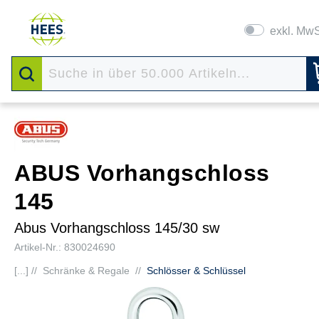
exkl. Mw
ABUS Vorhangschloss
145
Abus Vorhangschloss 145/30 sw
Artikel-Nr.: 830024690
[...] //
Schränke & Regale
//
Schlösser & Schlüssel