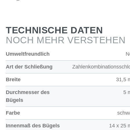
TECHNISCHE DATEN
NOCH MEHR VERSTEHEN
Umweltfreundlich
N
Art der Schließung
Zahlenkombinationsschl
Breite
31,5
Durchmesser des
5 
Bügels
Farbe
schw
Innenmaß des Bügels
14 x 25