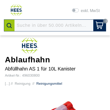
exkl. MwSt
0
Ablaufhahn
Abfüllhahn AS 1 für 10L Kanister
Artikel-Nr.: 496030800
[...] //
Reinigung
//
Reinigungsmittel