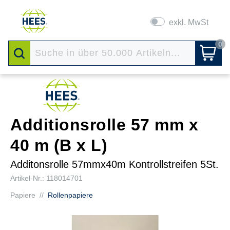
exkl. MwSt
0
Additionsrolle 57 mm x
40 m (B x L)
Additonsrolle 57mmx40m Kontrollstreifen 5St.
Artikel-Nr.: 118014701
Papiere
//
Rollenpapiere