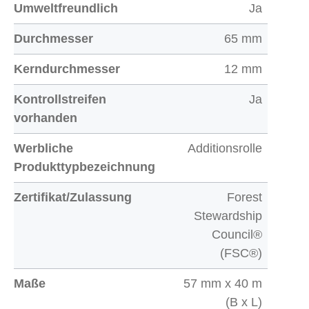
Umweltfreundlich
Ja
Durchmesser
65 mm
Kerndurchmesser
12 mm
Kontrollstreifen
Ja
vorhanden
Werbliche
Additionsrolle
Produkttypbezeichnung
Zertifikat/Zulassung
Forest
Stewardship
Council®
(FSC®)
Maße
57 mm x 40 m
(B x L)