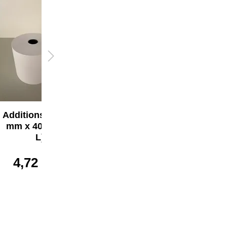
Additionsrolle 57
Additionsrolle 70
mm x 40 m (B x
mm x 40 m (B x
L)
L)
4,72 €*
5,57 €*