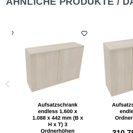
ÄHNLICHE PRODUKTE / D
rank
Aufsatzschrank
Aufsatz
1.133
endless 1.600 x
endl
x T)
1.088 x 442 mm (B x
Ordne
um
H x T) 3
Ordnerhöhen
310,7