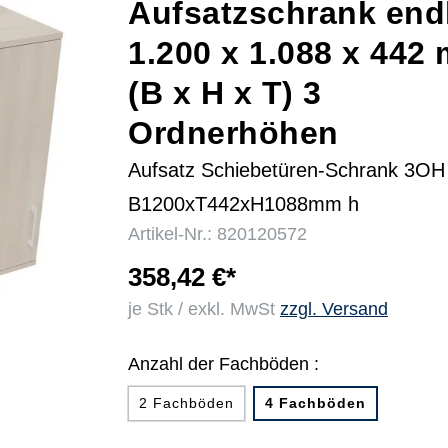
Aufsatzschrank end
1.200 x 1.088 x 442
r
(B x H x T) 3
Ordnerhöhen
Aufsatz Schiebetüren-Schrank 3OH
B1200xT442xH1088mm h
Artikel-Nr.: 820120572
358,42 €*
je Stk / exkl. MwSt
zzgl. Versand
Anzahl der Fachböden :
2 Fachböden
4 Fachböden