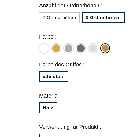
Anzahl der Ordnerhöhen :
2 Ordnerhöhen
3 Ordnerhöhen
Farbe :
diamantweiß
eiche
beton
lavagrau
lichtgrau
akazie
natur
hell
hell
Farbe des Griffes :
edelstahl
Material :
Holz
Verwendung für Produkt :