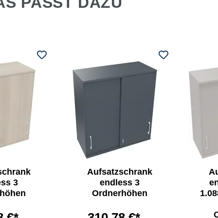
AS PASST DAZU
schrank
Aufsatzschrank
A
ess 3
endless 3
en
rhöhen
Ordnerhöhen
1.08
8 €*
310,78 €*