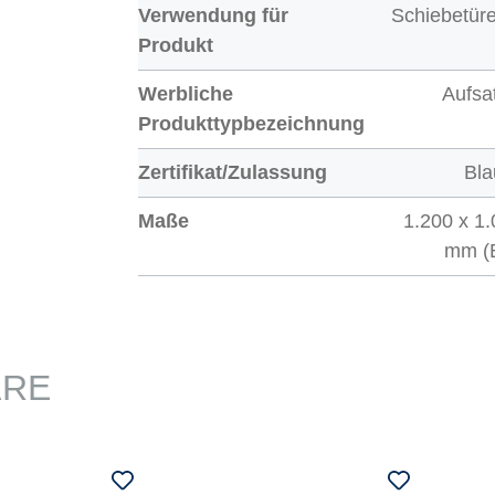
Verwendung für
Schiebetür
Produkt
Werbliche
Aufsa
Produkttypbezeichnung
Zertifikat/Zulassung
Bla
Maße
1.200 x 1
mm (B
ARE