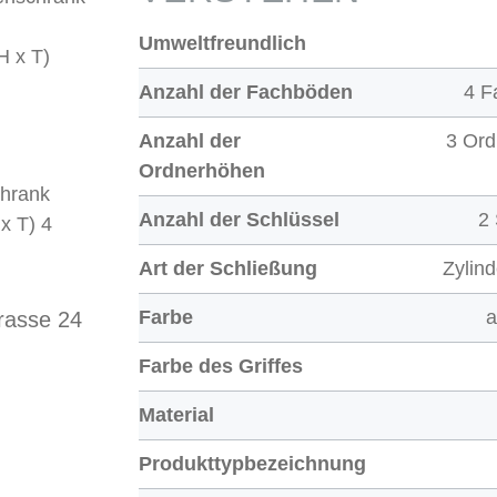
Umweltfreundlich
H x T)
Anzahl der Fachböden
4 F
Anzahl der
3 Or
Ordnerhöhen
chrank
Anzahl der Schlüssel
2
x T) 4
Art der Schließung
Zylin
Farbe
a
rasse 24
Farbe des Griffes
Material
Produkttypbezeichnung