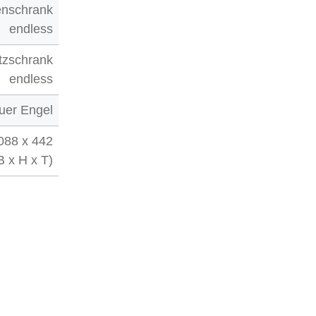
enschrank
endless
tzschrank
endless
uer Engel
.088 x 442
 x H x T)