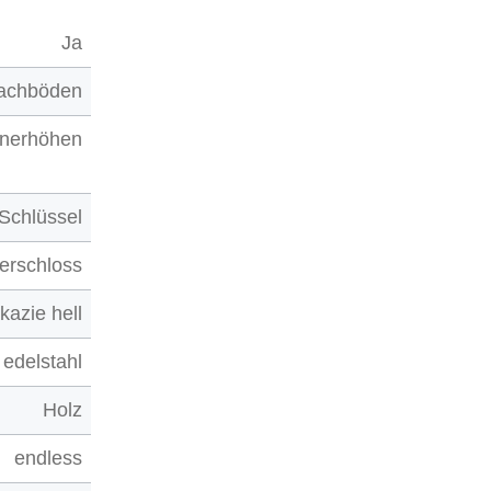
Ja
achböden
dnerhöhen
 Schlüssel
derschloss
kazie hell
edelstahl
Holz
endless