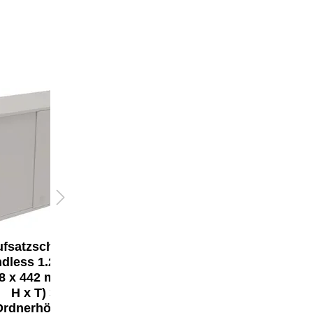
ufsatzschrank
Aufsatzschrank
dless 1.200 x
endless 1.600 x
8 x 442 mm (B x
1.088 x 442 mm (B x
H x T) 3
H x T) 3
Ordnerhöhen
Ordnerhöhen