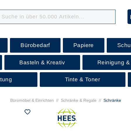
Bürobedarf
Papiere
Schu
Basteln & Kreativ
Reinigung &
ttung
Tinte & Toner
Büromöbel & Einrichten
//
Schränke & Regale
//
Schränke