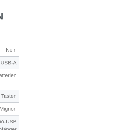
N
Nein
USB-A
atterien
 Tasten
Mignon
ano-USB
fänger