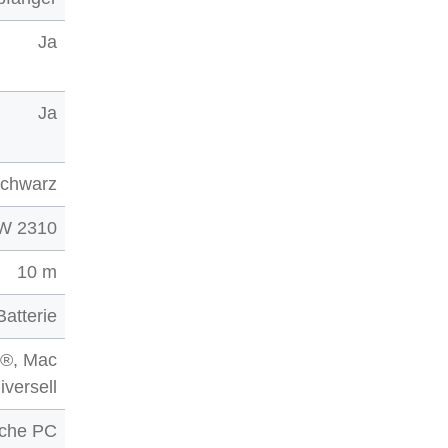
Ja
Ja
schwarz
W 2310
10 m
Batterie
®, Mac
iversell
sche PC