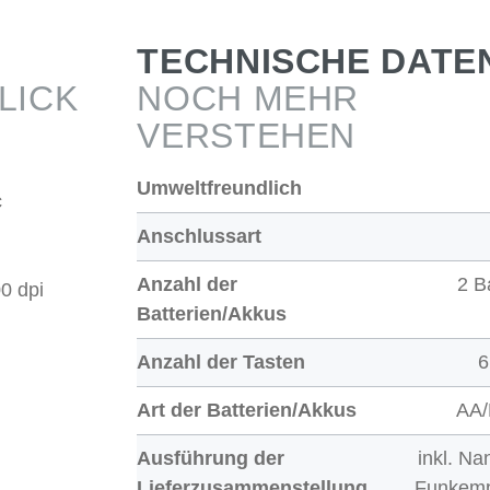
TECHNISCHE DATE
LICK
NOCH MEHR
VERSTEHEN
Umweltfreundlich
c
Anschlussart
Anzahl der
2 B
0 dpi
Batterien/Akkus
Anzahl der Tasten
6
Art der Batterien/Akkus
AA/
Ausführung der
inkl. N
Lieferzusammenstellung
Funkemp