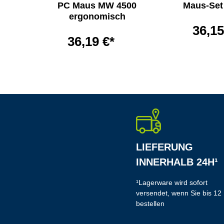
50
PC Maus MW 4500
Maus-Set
CE
ergonomisch
36,15
36,19 €*
LIEFERUNG
INNERHALB 24H¹
¹Lagerware wird sofort
versendet, wenn Sie bis 12
bestellen