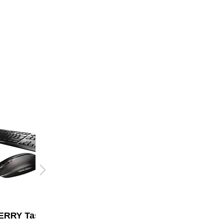
RRY Tastatur-
CHERRY Optische