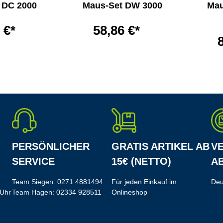
 DC 2000
Maus-Set DW 3000
Mau
 €*
58,86 €*
PERSÖNLICHER
GRATIS ARTIKEL AB
V
SERVICE
15€ (NETTO)
AB
Team Siegen:
0271 4881494
Für jeden Einkauf im
Deu
 Uhr
Team Hagen:
02334 928511
Onlineshop