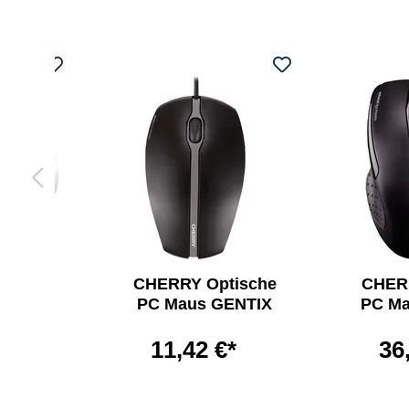
tatur-
CHERRY Optische
CHERR
STREAM
PC Maus GENTIX
PC Ma
OP
11,42 €*
36
*