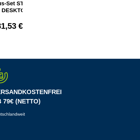
s-Set STREAM
PC Maus MW 3000
DESKTOP
36,19 €*
81,53 €*
ERSANDKOSTENFREI
 79€ (NETTO)
tschlandweit