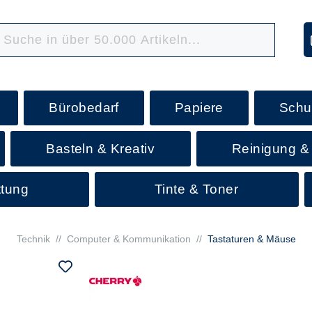
Bürobedarf
Papiere
Schu
Basteln & Kreativ
Reinigung &
ttung
Tinte & Toner
Technik
//
Computer & Kommunikation
//
Tastaturen & Mäuse