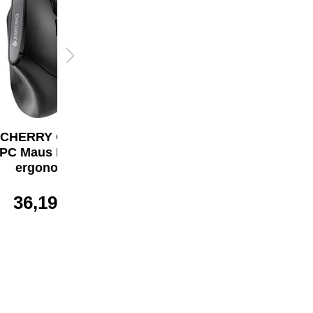
CHERRY Optische
CHERRY Tastatur
PC Maus MW 4500
KC 1000
ergonomisch
23,46 €*
36,19 €*