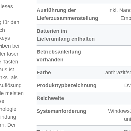
Dieses
Ausführung der
inkl. Na
Lieferzusammenstellung
Emp
g für den
ich
Batterien im
tkeys
Lieferumfang enthalten
eiben bei
Betriebsanleitung
er laser
vorhanden
e Tasten
aus ist
Farbe
anthrazit/
nks- als
Auflösung
Produkttypbezeichnung
DW
die meisten
Reichweite
se
nologie
Systemanforderung
Windows
bindung
uni
rn. Der