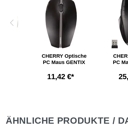
tatur-
CHERRY Optische
CHERR
STREAM
PC Maus GENTIX
PC Ma
OP
11,42 €*
25
*
ÄHNLICHE PRODUKTE / D