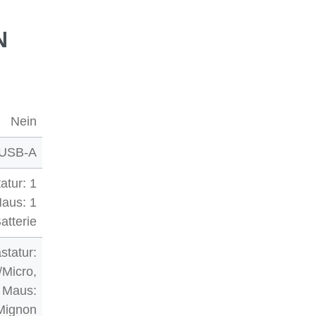
N
Nein
USB-A
atur: 1
Maus: 1
atterie
statur:
Micro,
Maus:
Mignon