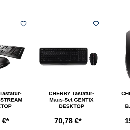
astatur-
CHERRY Tastatur-
CHE
t STREAM
Maus-Set GENTIX
KTOP
DESKTOP
B
 €*
70,78 €*
1