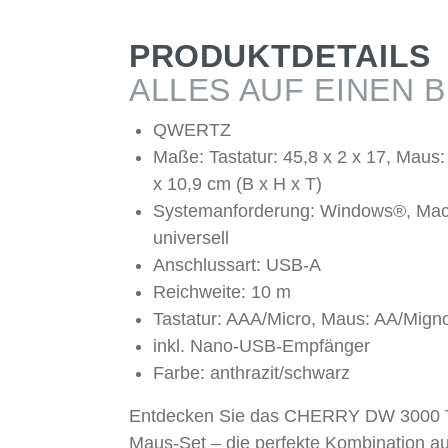
PRODUKTDETAILS
ALLES AUF EINEN B
QWERTZ
Maße: Tastatur: 45,8 x 2 x 17, Maus: 
x 10,9 cm (B x H x T)
Systemanforderung: Windows®, Ma
universell
Anschlussart: USB-A
Reichweite: 10 m
Tastatur: AAA/Micro, Maus: AA/Mign
inkl. Nano-USB-Empfänger
Farbe: anthrazit/schwarz
Entdecken Sie das CHERRY DW 3000 T
Maus-Set – die perfekte Kombination a