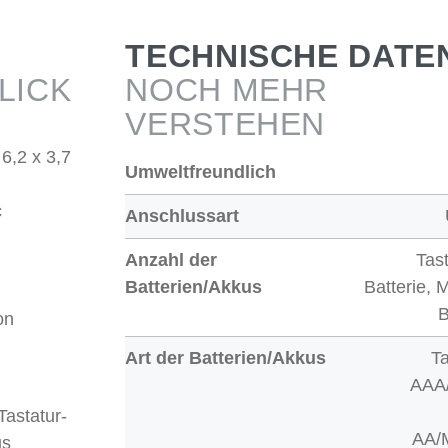
TECHNISCHE DATE
LICK
NOCH MEHR
VERSTEHEN
6,2 x 3,7
Umweltfreundlich
c
Anschlussart
Anzahl der
Tast
Batterien/Akkus
Batterie, 
B
on
Art der Batterien/Akkus
Ta
AAA/
astatur-
AA/
us