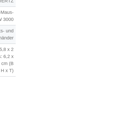
WERTZ
r-Maus-
W 3000
ks- und
händer
5,8 x 2
: 6,2 x
9 cm (B
 H x T)