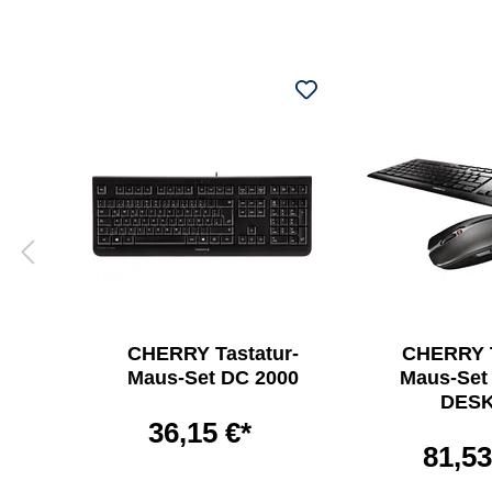
ur-
CHERRY Tastatur-
CHERRY T
35
Maus-Set DC 2000
Maus-Se
DES
36,15 €*
81,53