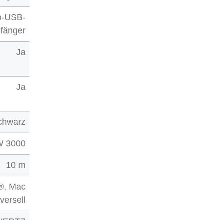
no-USB-
fänger
Ja
Ja
schwarz
 3000
10 m
®, Mac
versell