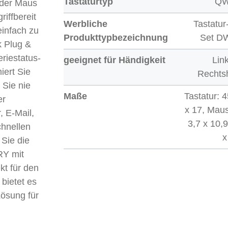
Tastaturtyp
Q
der Maus
iffbereit
Werbliche
Tastatu
infach zu
Produkttypbezeichnung
Set D
k Plug &
riestatus-
geeignet für Händigkeit
Lin
iert Sie
Rechts
 Sie nie
Maße
Tastatur: 4
er
x 17, Maus
, E-Mail,
3,7 x 10,
hnellen
x
 Sie die
RY mit
t für den
 bietet es
Lösung für