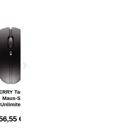
RRY Tastatur-
CHERRY Tastatur-
Maus-Set
Maus-Set STREAM
.Unlimited 3.0
DESKTOP
56,55 €*
74,15 €*