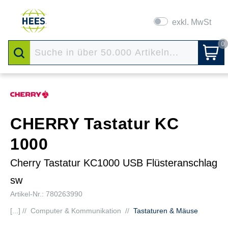
exkl. MwSt
0
CHERRY Tastatur KC
1000
Cherry Tastatur KC1000 USB Flüsteranschlag
sw
Artikel-Nr.: 780263990
[...] //
Computer & Kommunikation
//
Tastaturen & Mäuse