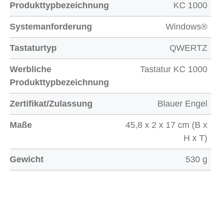
Produkttypbezeichnung
KC 1000
Systemanforderung
Windows®
Tastaturtyp
QWERTZ
Werbliche
Tastatur KC 1000
Produkttypbezeichnung
Zertifikat/Zulassung
Blauer Engel
Maße
45,8 x 2 x 17 cm (B x
H x T)
Gewicht
530 g