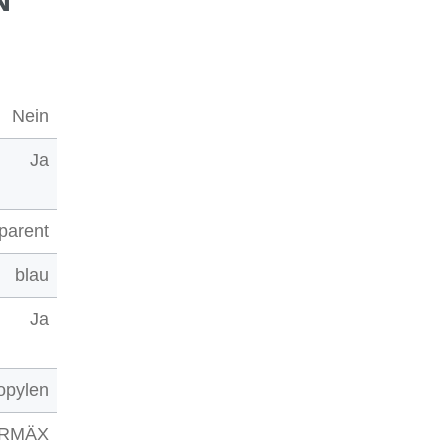
N
Nein
Ja
parent
blau
Ja
opylen
RMÄX