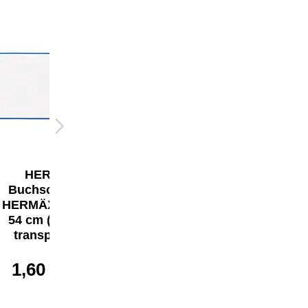
HERMA
HERMA
Buchschoner
Buchschoner
HERMÄX 29,5 x
HERMÄX 26,7 x
54 cm (B x H)
54 cm (B x H)
transparent
transparent
1,60 €*
1,60 €*