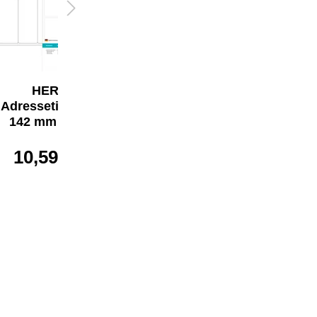
HERMA
HERMA
Adressetikett 50 x
Adressetikett 63,5
142 mm (B x H)
x 38,1 mm (B x H)
10,59 €*
11,05 €*