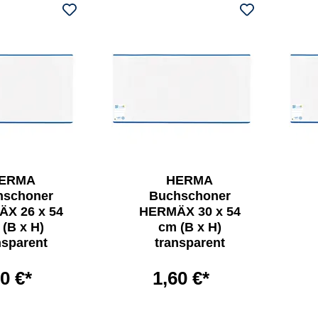
ERMA
HERMA
hschoner
Buchschoner
X 26 x 54
HERMÄX 30 x 54
(B x H)
cm (B x H)
nsparent
transparent
0 €*
1,60 €*