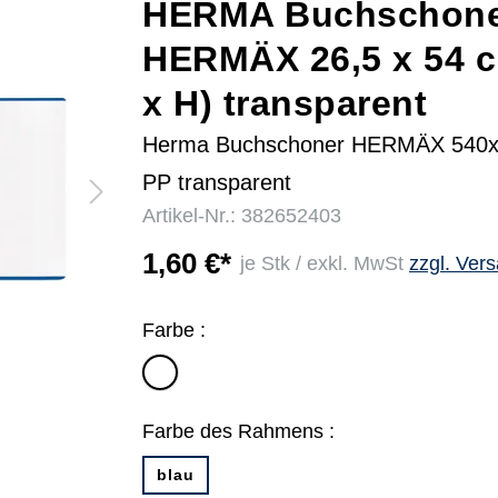
HERMA Buchschon
HERMÄX 26,5 x 54 
r
x H) transparent
Herma Buchschoner HERMÄX 540
PP transparent
Artikel-Nr.: 382652403
1,60 €*
je Stk / exkl. MwSt
zzgl. Ver
Farbe :
transparent
Farbe des Rahmens :
blau