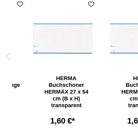
HERMA
H
gsringe
Buchschoner
Buc
ck.
HERMÄX 27 x 54
HERMÄ
cm (B x H)
cm 
transparent
tra
1,60 €*
1,6