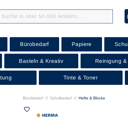
Bürobedarf
Papiere
Schu
Basteln & Kreativ
Reinigung &
ttung
Tinte & Toner
Bürobedarf
//
Schulbedarf
//
Hefte & Blöcke