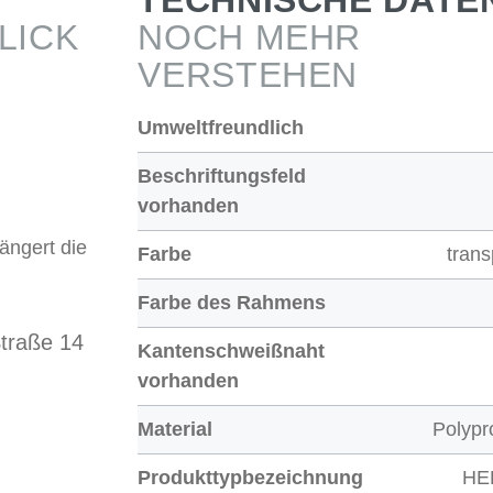
TECHNISCHE DATE
LICK
NOCH MEHR
VERSTEHEN
Umweltfreundlich
Beschriftungsfeld
vorhanden
längert die
Farbe
trans
Farbe des Rahmens
traße 14
Kantenschweißnaht
vorhanden
Material
Polypr
Produkttypbezeichnung
HE