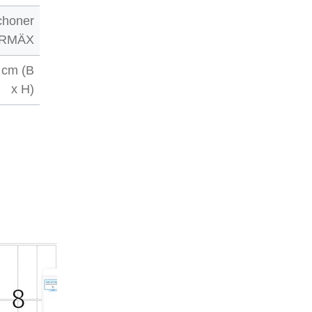
choner
RMÄX
 cm (B
x H)