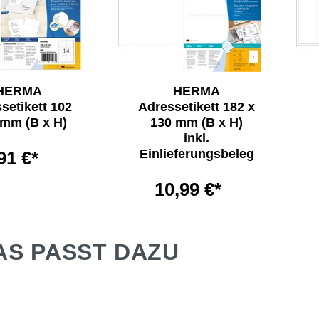
HERMA
HERMA
setikett 102
Adressetikett 182 x
 mm (B x H)
130 mm (B x H)
inkl.
Einlieferungsbeleg
91 €*
10,99 €*
AS PASST DAZU