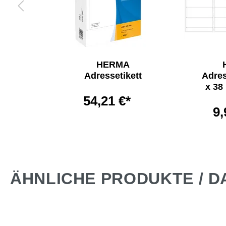
A
HERMA
ett 95
Adressetikett
Adres
 x H)
x 38
54,21 €*
*
9,
ÄHNLICHE PRODUKTE / D