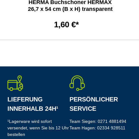
HERMA Buchschoner HERMÄX
26,7 x 54 cm (B x H) transparent
1,60 €*
LIEFERUNG
PERSÖNLICHER
INNERHALB 24H¹
SERVICE
¹Lagerware wird sofort
Team Siegen:
0271 4881494
versendet, wenn Sie bis 12 Uhr
Team Hagen:
02334 928511
bestellen