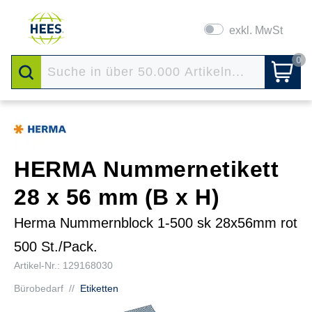
exkl. MwSt
0
HERMA Nummernetikett
28 x 56 mm (B x H)
Herma Nummernblock 1-500 sk 28x56mm rot
500 St./Pack.
Artikel-Nr.: 129168030
Bürobedarf
//
Etiketten