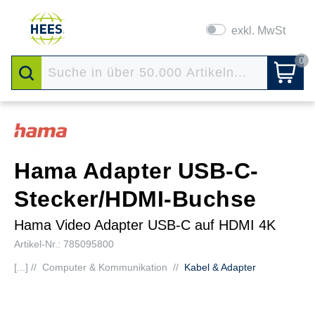
exkl. MwSt
0
Hama Adapter USB-C-
Stecker/HDMI-Buchse
Hama Video Adapter USB-C auf HDMI 4K
Artikel-Nr.: 785095800
[...] //
Computer & Kommunikation
//
Kabel & Adapter