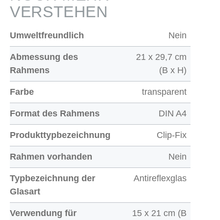
VERSTEHEN
Umweltfreundlich
Nein
Abmessung des
21 x 29,7 cm
Rahmens
(B x H)
Farbe
transparent
Format des Rahmens
DIN A4
Produkttypbezeichnung
Clip-Fix
Rahmen vorhanden
Nein
Typbezeichnung der
Antireflexglas
Glasart
Verwendung für
15 x 21 cm (B