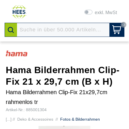
exkl. MwSt
0
Hama Bilderrahmen Clip-
Fix 21 x 29,7 cm (B x H)
Hama Bilderrahmen Clip-Fix 21x29,7cm
rahmenlos tr
Artikel-Nr.: 885001304
[...] //
Deko & Accessoires
//
Fotos & Bilderrahmen