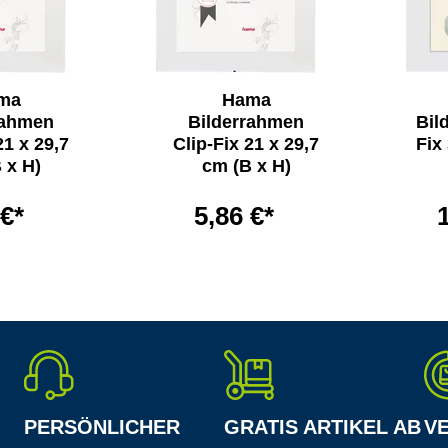
ma
Hama
rahmen
Bilderrahmen
Bil
21 x 29,7
Clip-Fix 21 x 29,7
Fix
 x H)
cm (B x H)
 €*
5,86 €*
PERSÖNLICHER
GRATIS ARTIKEL AB
V