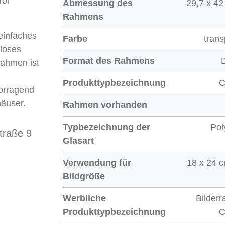
rol
Abmessung des
29,7 x 42
Rahmens
 einfaches
Farbe
trans
loses
Format des Rahmens
Rahmen ist
Produkttypbezeichnung
C
vorragend
häuser.
Rahmen vorhanden
Typbezeichnung der
Pol
raße 9
Glasart
Verwendung für
18 x 24 c
Bildgröße
Werbliche
Bilder
Produkttypbezeichnung
C