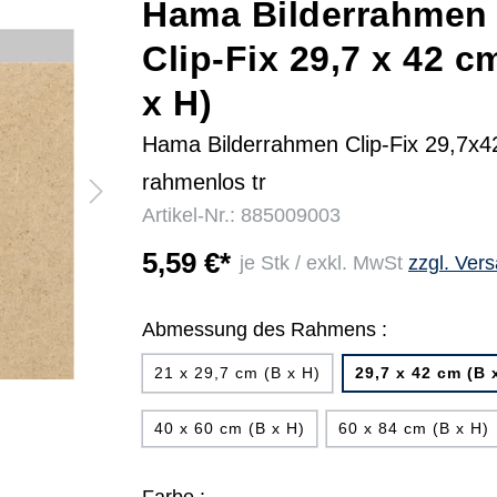
Hama Bilderrahmen
Clip-Fix 29,7 x 42 c
r
x H)
Hama Bilderrahmen Clip-Fix 29,7x
rahmenlos tr
Artikel-Nr.: 885009003
5,59 €*
je Stk / exkl. MwSt
zzgl. Ver
Abmessung des Rahmens :
21 x 29,7 cm (B x H)
29,7 x 42 cm (B 
40 x 60 cm (B x H)
60 x 84 cm (B x H)