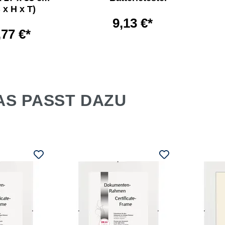
 x H x T)
9,13 €*
,77 €*
AS PASST DAZU