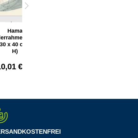
Hama
Hama
derrahmen Clip-
Bilderrahmen
 30 x 40 cm (B x
Clip-Fix 21 x 29,7
H)
cm (B x H)
10,01 €*
4,36 €*
ERSANDKOSTENFREI