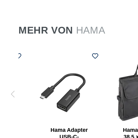
MEHR VON
HAMA
Hama Adapter
Hama
hmen
USB-C-
38,5 