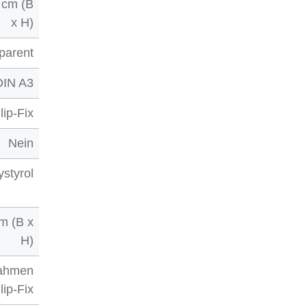
 cm (B
x H)
parent
DIN A3
lip-Fix
Nein
ystyrol
m (B x
H)
rahmen
lip-Fix