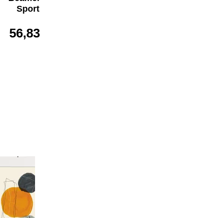
Sportsline
Clip-Fix 21 x 29,7
cm (B x H)
56,83 €*
4,36 €*