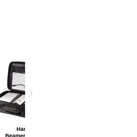
Hama
Hama
Beamertasche
Bilderrahmen