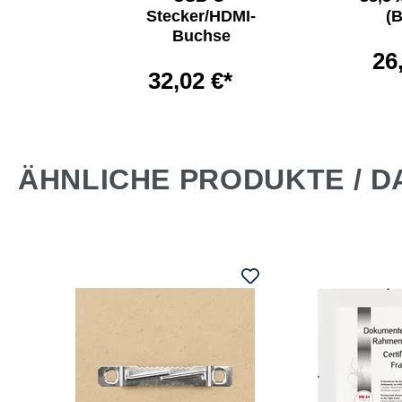
 80 cm
Stecker/HDMI-
(B
exglas
Buchse
26
*
32,02 €*
ÄHNLICHE PRODUKTE / D