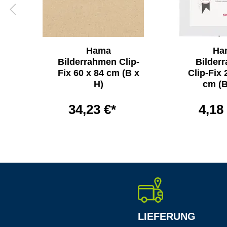
Hama
Ha
n
Bilderrahmen Clip-
Bilder
21
Fix 60 x 84 cm (B x
Clip-Fix 
H)
H)
cm (B
34,23 €*
4,18
LIEFERUNG