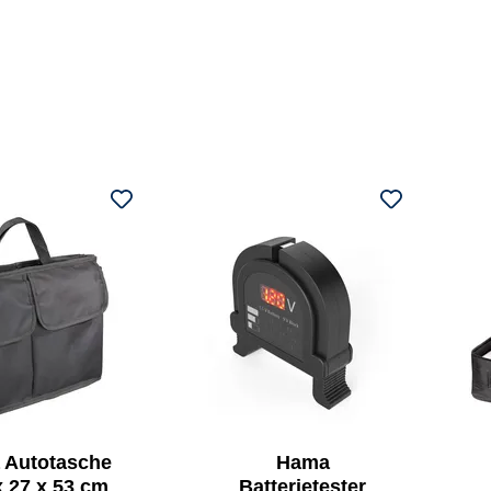
 Autotasche
Hama
x 27 x 53 cm
Batterietester