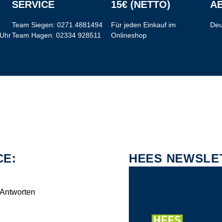
SERVICE
15€ (NETTO)
AB
Team Siegen:
0271 4881494
Für jeden Einkauf im
Deu
 Uhr
Team Hagen:
02334 928511
Onlineshop
CE:
HEES NEWSLE
 Antworten