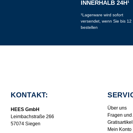
INNERHALB 24H¹
¹Lagerware wird sofort
versendet, wenn Sie bis 12
bestellen
KONTAKT:
SERVI
Über uns
HEES GmbH
Fragen und
Leimbachstraße 266
Gratisartikel
57074 Siegen
Mein Konto