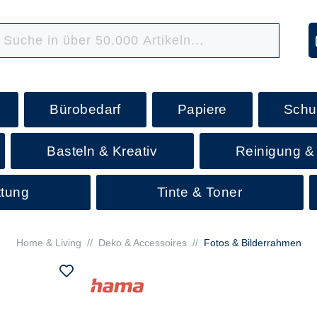
Bürobedarf
Papiere
Schu
Basteln & Kreativ
Reinigung &
ttung
Tinte & Toner
Home & Living
//
Deko & Accessoires
//
Fotos & Bilderrahmen