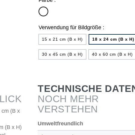
Farbe :
transparent
Verwendung für Bildgröße :
15 x 21 cm (B x H)
18 x 24 cm (B x H)
30 x 45 cm (B x H)
40 x 60 cm (B x H)
TECHNISCHE DATE
LICK
NOCH MEHR
VERSTEHEN
 cm (B x
Umweltfreundlich
m (B x H)