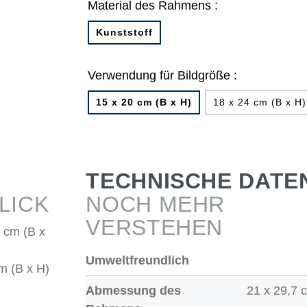
Material des Rahmens :
Kunststoff
Verwendung für Bildgröße :
15 x 20 cm (B x H)
18 x 24 cm (B x H)
TECHNISCHE DATE
LICK
NOCH MEHR
VERSTEHEN
 cm (B x
Umweltfreundlich
m (B x H)
Abmessung des
21 x 29,7 