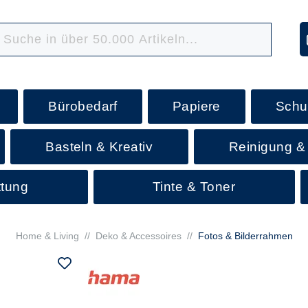
Bürobedarf
Papiere
Schu
Basteln & Kreativ
Reinigung &
ttung
Tinte & Toner
Home & Living
//
Deko & Accessoires
//
Fotos & Bilderrahmen