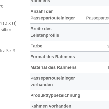
Rahmens
rol
Anzahl der
Passepartouteinleger
Passepartou
m (B x H)
Breite des
silber
Leistenprofils
Farbe
raße 9
Format des Rahmens
Material des Rahmens
Passepartouteinleger
vorhanden
Produkttypbezeichnung
Rahmen vorhanden