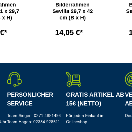
rahmen
Bilderrahmen
B
21 x 29,7
Sevilla 29,7 x 42
Se
 x H)
cm (B x H)
 €*
14,05 €*
PERSÖNLICHER
GRATIS ARTIKEL AB
V
SERVICE
15€ (NETTO)
AB
Team Siegen:
0271 4881494
Für jeden Einkauf im
Deu
 Uhr
Team Hagen:
02334 928511
Onlineshop