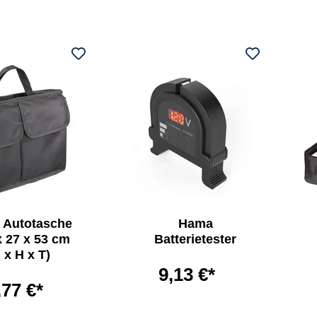
 Autotasche
Hama
x 27 x 53 cm
Batterietester
 x H x T)
9,13 €*
,77 €*