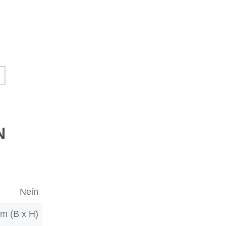
N
Nein
cm (B x H)