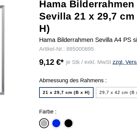
Hama Bilderrahmen
Sevilla 21 x 29,7 cm
r
H)
Hama Bilderrahmen Sevilla A4 PS s
Artikel-Nr.: 885000895
9,12 €*
je Stk / exkl. MwSt
zzgl. Ver
Abmessung des Rahmens :
21 x 29,7 cm (B x H)
29,7 x 42 cm (B 
Farbe :
blau
schwarz
silber
matt