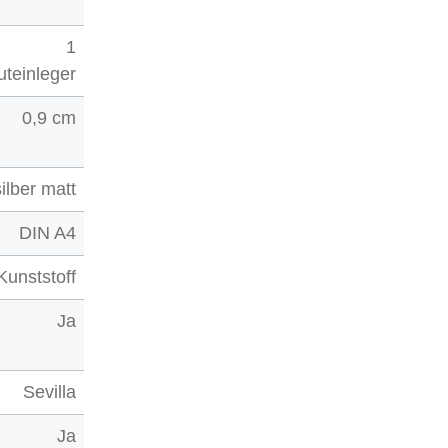
1
teinleger
0,9 cm
silber matt
DIN A4
Kunststoff
Ja
Sevilla
Ja