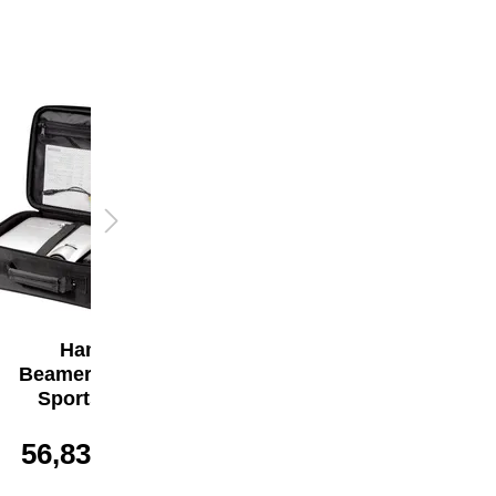
Hama
Hama
Beamertasche
Bilderrahmen
Sportsline
Clip-Fix 21 x 29,7
cm (B x H)
56,83 €*
4,36 €*