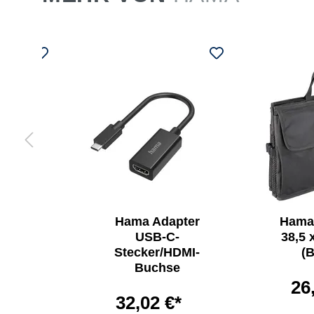
Hama Adapter
Hama
hmen
USB-C-
38,5 
 80 cm
Stecker/HDMI-
(B
exglas
Buchse
26
*
32,02 €*