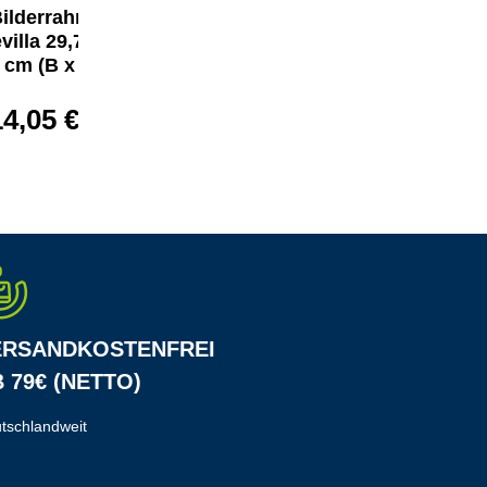
ilderrahmen
Bilderrahmen
villa 29,7 x 42
Sevilla Dekor 21
cm (B x H)
x 29,7 cm (B x H)
14,05 €*
7,23 €*
ERSANDKOSTENFREI
 79€ (NETTO)
tschlandweit