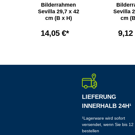
n
Bilderrahmen
Bilder
0 x
Sevilla 29,7 x 42
Sevilla 
)
cm (B x H)
cm (B
14,05 €*
9,12
LIEFERUNG
INNERHALB 24H¹
¹Lagerware wird sofort
versendet, wenn Sie bis 12
bestellen