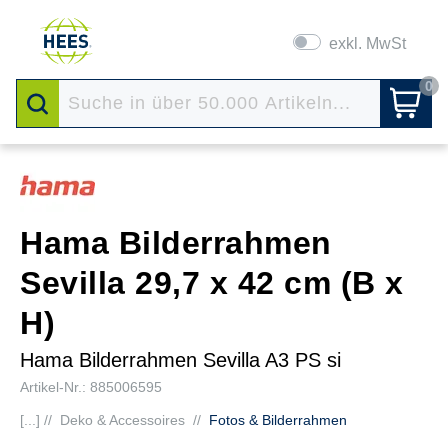
exkl. MwSt
0
Hama Bilderrahmen
Sevilla 29,7 x 42 cm (B x
H)
Hama Bilderrahmen Sevilla A3 PS si
Artikel-Nr.: 885006595
[...] //
Deko & Accessoires
//
Fotos & Bilderrahmen