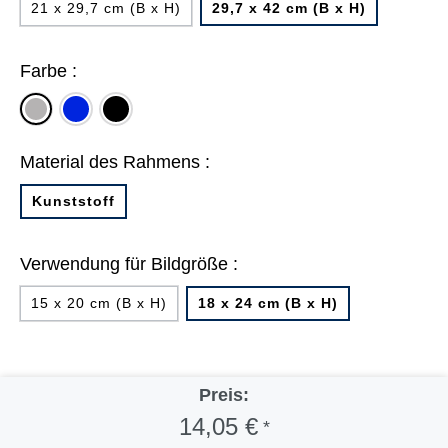
21 x 29,7 cm (B x H)
29,7 x 42 cm (B x H)
Farbe :
blau
schwarz
silber
matt
Material des Rahmens :
Kunststoff
Verwendung für Bildgröße :
15 x 20 cm (B x H)
18 x 24 cm (B x H)
Preis:
14,05 €
*