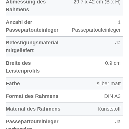
Abmessung des
29,7 x 42 cm (B x H)
Rahmens
Anzahl der
1
Passepartouteinleger
Passepartouteinleger
Befestigungsmaterial
Ja
mitgeliefert
Breite des
0,9 cm
Leistenprofils
Farbe
silber matt
Format des Rahmens
DIN A3
Material des Rahmens
Kunststoff
Passepartouteinleger
Ja