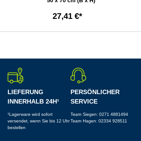
50 x 70 cm (B x H)
27,41 €*
LIEFERUNG
PERSÖNLICHER
INNERHALB 24H¹
SERVICE
¹Lagerware wird sofort
Team Siegen:
0271 4881494
versendet, wenn Sie bis 12 Uhr
Team Hagen:
02334 928511
bestellen