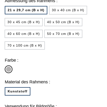
Abmessung des Rahmens :
21 x 29,7 cm (B x H)
30 x 40 cm (B x H)
30 x 45 cm (B x H)
40 x 50 cm (B x H)
40 x 60 cm (B x H)
50 x 70 cm (B x H)
70 x 100 cm (B x H)
Farbe :
silber
matt
Material des Rahmens :
Kunststoff
Verwendung für Bildgröße :