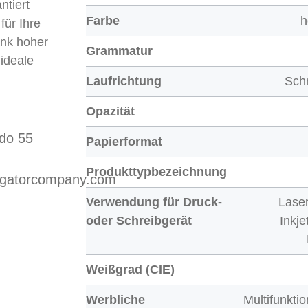
ntiert
Farbe
h
für Ihre
nk hoher
Grammatur
 ideale
Laufrichtung
Sch
Opazität
do 55
Papierformat
Produkttypbezeichnung
vigatorcompany.com
Verwendung für Druck-
Laser
oder Schreibgerät
Inkje
Weißgrad (CIE)
Werbliche
Multifunkti