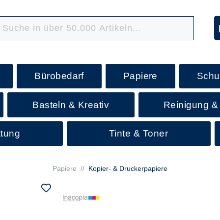
Bürobedarf
Papiere
Schu
Basteln & Kreativ
Reinigung &
ttung
Tinte & Toner
Papiere
//
Kopier- & Druckerpapiere