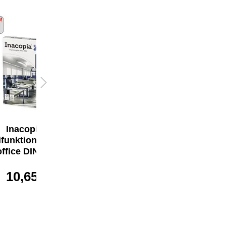
Inacopia
Inacopia
ifunktionspapier
Multifunktionspapier
office DIN A3
office 75 g/m²
10,65 €*
ab
5,29 €*