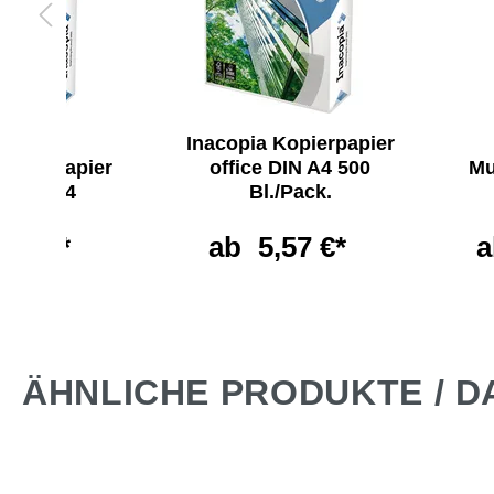
acopia
Inacopia Kopierpapier
ktionspapier
office DIN A4 500
Mu
ce DIN A4
Bl./Pack.
,33 €*
ab
5,57 €*
a
ÄHNLICHE PRODUKTE / D