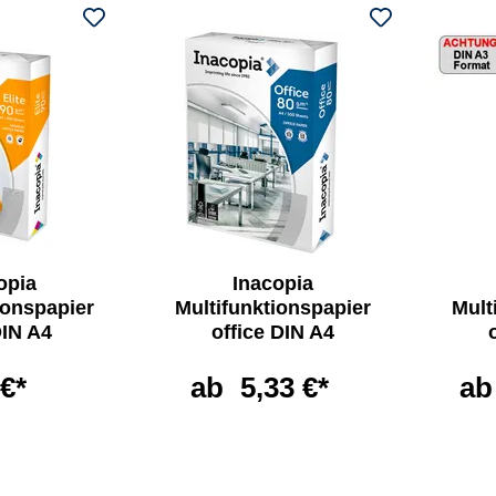
opia
Inacopia
ionspapier
Multifunktionspapier
Mult
DIN A4
office DIN A4
 €*
ab
5,33 €*
ab