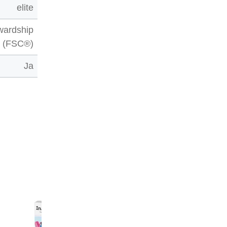
elite
wardship
® (FSC®)
Ja