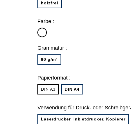
holzfrei
Farbe :
hochweiß
Grammatur :
80 g/m²
Papierformat :
DIN A3
DIN A4
Verwendung für Druck- oder Schreibgerä
Laserdrucker, Inkjetdrucker, Kopierer