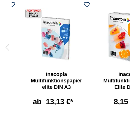
Inacopia
Inac
pier
Multifunktionspapier
Multifunkt
N A4
elite DIN A3
Elite 
ab
13,13 €*
8,15