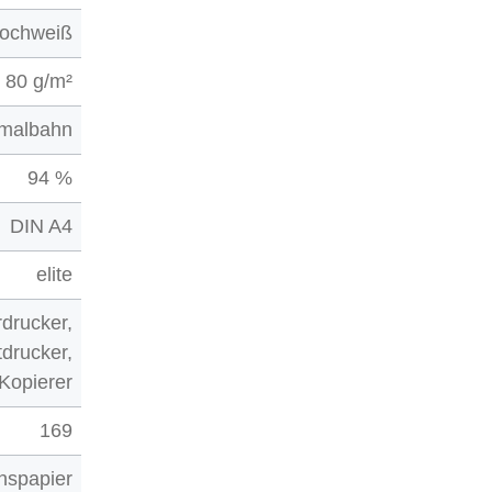
ochweiß
80 g/m²
malbahn
94 %
DIN A4
elite
drucker,
tdrucker,
Kopierer
169
onspapier