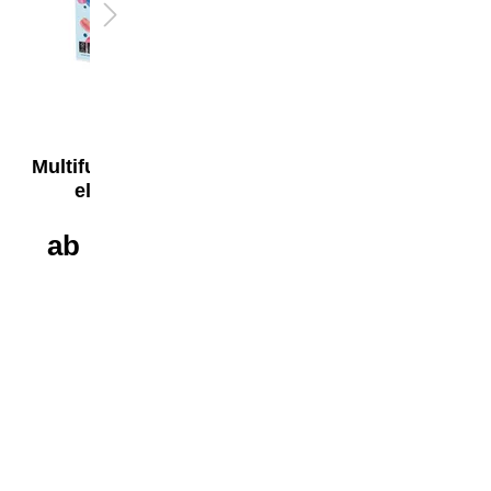
Inacopia
Inacopia
Multifunktionspapier
Multifunktionspapie
elite DIN A4
office 75 g/m²
ab
6,19 €*
ab
5,29 €*