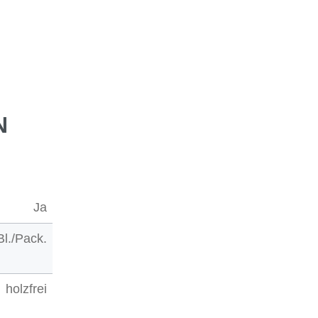
N
Ja
Bl./Pack.
holzfrei