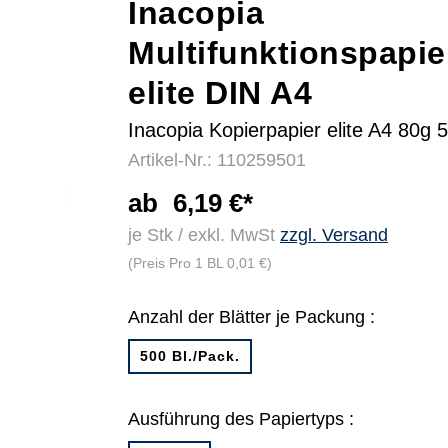
Inacopia
Multifunktionspapie
r
elite DIN A4
Inacopia Kopierpapier elite A4 80g 5
Artikel-Nr.: 110259501
ab
6,19 €*
je Stk / exkl. MwSt
zzgl. Versand
(Preis Pro 1 BL 0,01 €)
Anzahl der Blätter je Packung :
500 Bl./Pack.
Ausführung des Papiertyps :