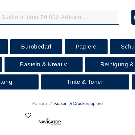
Bürobedarf
Papiere
Schu
Basteln & Kreativ
Reinigung &
ttung
Tinte & Toner
Papiere
//
Kopier- & Druckerpapiere