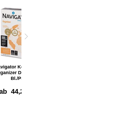
vigator Kopierpapier
Navigator
ganizer DIN A4 2.500
Kopierpapier
Bl./Pack.
Organizer DIN A4 500
Bl./Pack.
ab
44,24 €*
ab
8,18 €*