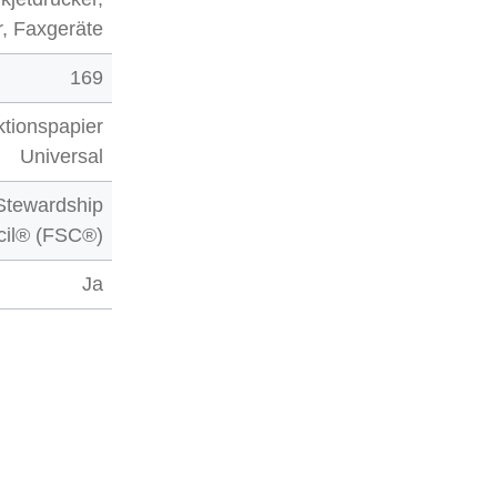
r, Faxgeräte
169
ktionspapier
Universal
Stewardship
cil® (FSC®)
Ja