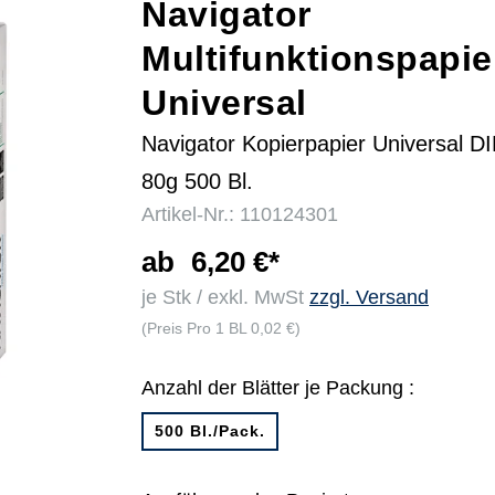
Navigator
Multifunktionspapie
r
Universal
Navigator Kopierpapier Universal D
80g 500 Bl.
Artikel-Nr.: 110124301
ab
6,20 €*
je Stk / exkl. MwSt
zzgl. Versand
(Preis Pro 1 BL 0,02 €)
Anzahl der Blätter je Packung :
500 Bl./Pack.