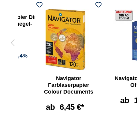
opierpapier Din
chokoriegel-
ys
98 €
-6,4%
Navigator
Navigato
Farblaserpapier
Of
Colour Documents
ab
ab
6,45 €*