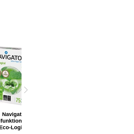
Navigator
Navigator
ifunktionspapier
Multifunktionspapier
Eco-Logical
Eco-Logical