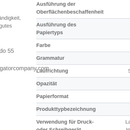
Ausführung der
Oberflächenbeschaffenheit
ndigkeit,
Ausführung des
gutes
Papiertyps
Farbe
do 55
Grammatur
vigatorcompany.com
Laufrichtung
Opazität
Papierformat
Produkttypbezeichnung
Verwendung für Druck-
L
oder Schreibgerät
I