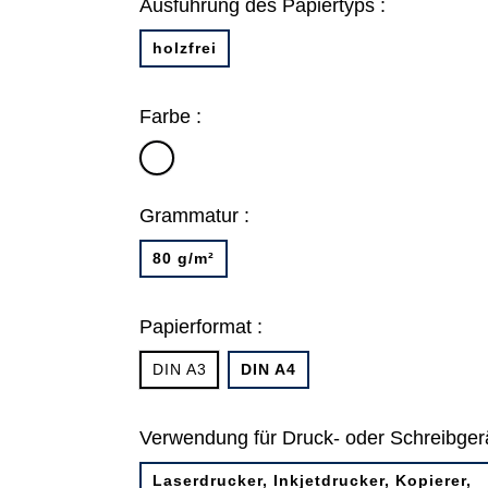
Ausführung des Papiertyps :
holzfrei
Farbe :
hochweiß
Grammatur :
80 g/m²
Papierformat :
DIN A3
DIN A4
Verwendung für Druck- oder Schreibgerä
Laserdrucker, Inkjetdrucker, Kopierer,