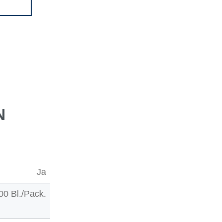
N
Ja
00 Bl./Pack.