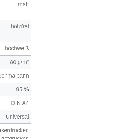
matt
holzfrei
hochweiß
80 g/m²
Schmalbahn
95 %
DIN A4
Universal
aserdrucker,
nkjetdrucker,