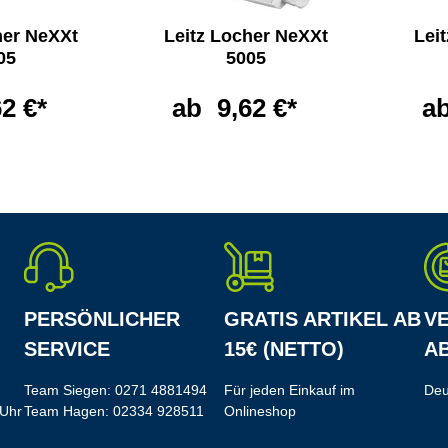
her NeXXt
Leitz Locher NeXXt
Lei
05
5005
62 €*
ab
9,62 €*
a
PERSÖNLICHER
GRATIS ARTIKEL AB
V
SERVICE
15€ (NETTO)
AB
Team Siegen:
0271 4881494
Für jeden Einkauf im
Deu
 Uhr
Team Hagen:
02334 928511
Onlineshop