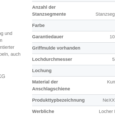
Anzahl der
Stanzsegmente
Stanzse
Farbe
ng und
Garantiedauer
10
em
ntierter
Griffmulde vorhanden
peln, auch
Lochdurchmesser
5
Lochung
KG
Material der
Kun
Anschlagschiene
Produkttypbezeichnung
NeXX
Werbliche
Locher