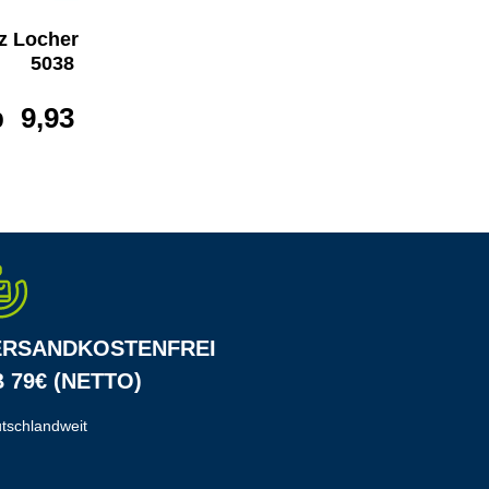
tz Locher NeXXt
Leitz Locher NeXXt
5038
5038
b
9,93 €*
ab
9,93 €*
ERSANDKOSTENFREI
 79€ (NETTO)
tschlandweit