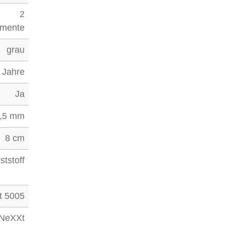
2
gmente
grau
 Jahre
Ja
,5 mm
8 cm
ststoff
t 5005
 NeXXt