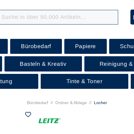
Bürobedarf
Papiere
Schu
Basteln & Kreativ
Reinigung &
ttung
Tinte & Toner
Bürobedarf
//
Ordner & Ablage
//
Locher