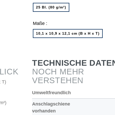
25 Bl. (80 g/m²)
Maße :
10,1 x 10,9 x 12,1 cm (B x H x T)
TECHNISCHE DATE
LICK
NOCH MEHR
VERSTEHEN
 T)
Umweltfreundlich
/m²)
Anschlagschiene
vorhanden