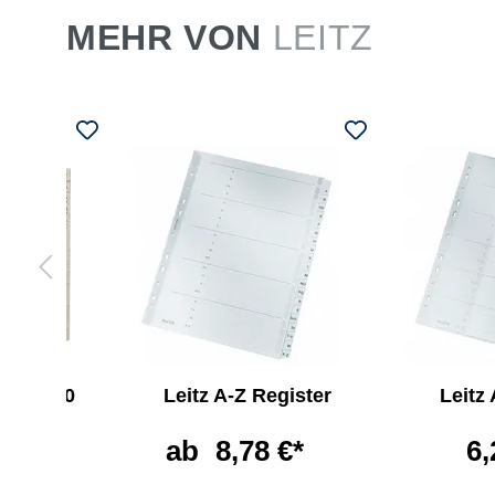
MEHR VON
LEITZ
ster 360
Leitz A-Z Register
Leitz
ätter
ab
8,78 €*
6,
 €*