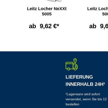
NeXXt
Leitz Locher NeXXt
Leitz Loc
5005
50
*
ab
9,62 €*
ab
9,
LIEFERUNG
INNERHALB 24H¹
¹Lagerware wird sofort
versendet, wenn Sie bis 12
bestellen