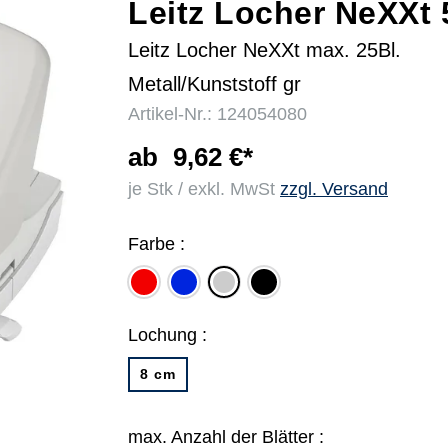
Leitz Locher NeXXt 
Leitz Locher NeXXt max. 25Bl.
r
Metall/Kunststoff gr
Artikel-Nr.: 124054080
ab
9,62 €*
je Stk / exkl. MwSt
zzgl. Versand
Farbe :
rot
blau
schwarz
grau
Lochung :
8 cm
max. Anzahl der Blätter :