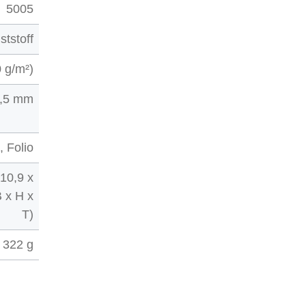
5005
ststoff
0 g/m²)
,5 mm
, Folio
 10,9 x
 x H x
T)
322 g