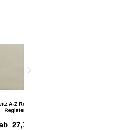
eitz A-Z Register 120
Leitz A-Z Register 16,5
Registerblätter
x 21 cm (B x H)
ab
27,77 €*
ab
4,38 €*