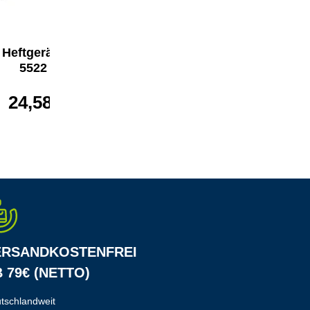
z Heftgerät NeXXt
Leitz Flachheftgerät
5522
NeXXt 5523
24,58 €*
ab
24,32 €*
ERSANDKOSTENFREI
 79€ (NETTO)
tschlandweit