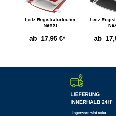
XXt
Leitz Registraturlocher
Leitz Regis
ter
NeXXt
Ne
*
ab
17,95 €*
ab
17,
LIEFERUNG
INNERHALB 24H¹
¹Lagerware wird sofort