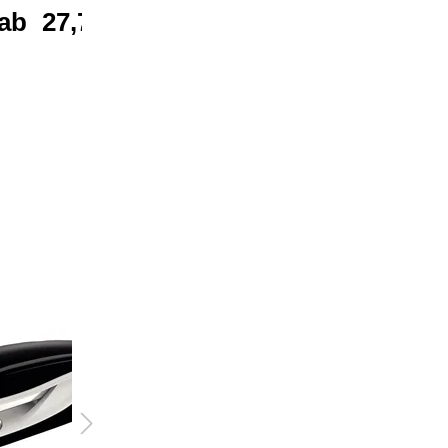
ab
27,77 €*
ab
4,38 €*