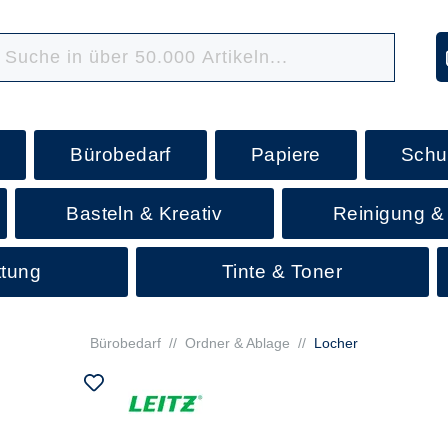
Bürobedarf
Papiere
Schu
Basteln & Kreativ
Reinigung &
ttung
Tinte & Toner
Bürobedarf
//
Ordner & Ablage
//
Locher