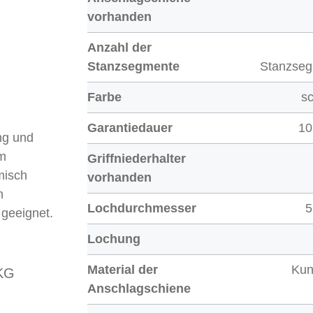
vorhanden
Anzahl der
Stanzsegmente
Stanzse
Farbe
s
Garantiedauer
10
ng und
em
Griffniederhalter
misch
vorhanden
n
Lochdurchmesser
5
 geeignet.
Lochung
Material der
Kun
KG
Anschlagschiene