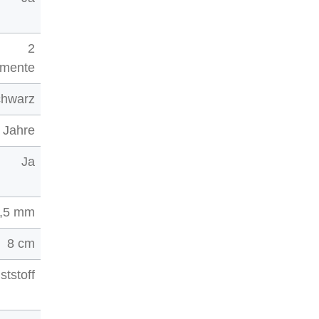
2
gmente
chwarz
 Jahre
Ja
,5 mm
8 cm
ststoff