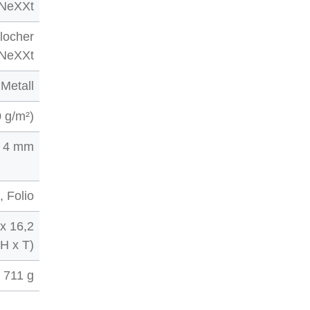
NeXXt
rlocher
NeXXt
Metall
0 g/m²)
4 mm
, Folio
 x 16,2
 H x T)
711 g