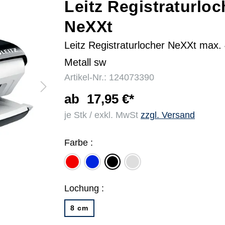
Leitz Registraturloc
NeXXt
r
Leitz Registraturlocher NeXXt max. 
Metall sw
Artikel-Nr.: 124073390
ab
17,95 €*
je Stk / exkl. MwSt
zzgl. Versand
Farbe :
rot
blau
lichtgrau
schwarz
Lochung :
8 cm