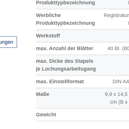
Produkttypbezeichnung
Werbliche
Registratu
Produkttypbezeichnung
Werkstoff
gungen
max. Anzahl der Blätter
40 Bl. (8
max. Dicke des Stapels
je Lochungsarbeitsgang
max. Einstellformat
DIN A4
Maße
9,9 x 14,5
cm (B x
Gewicht