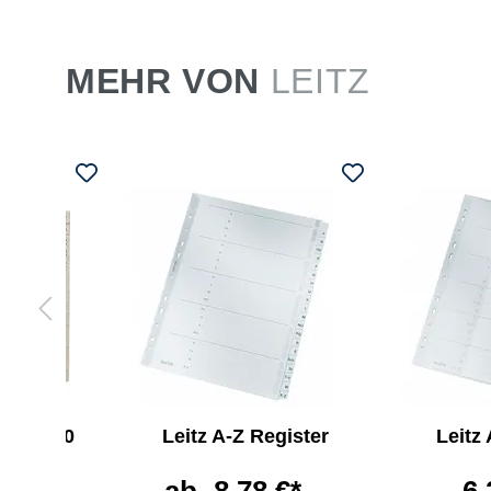
MEHR VON
LEITZ
ster 360
Leitz A-Z Register
Leitz
ätter