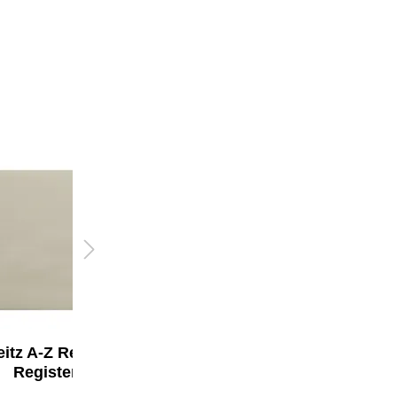
eitz A-Z Register 120
Leitz A-Z Register 16,5
Registerblätter
x 21 cm (B x H)