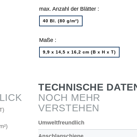
max. Anzahl der Blätter :
40 Bl. (80 g/m²)
Maße :
9,9 x 14,5 x 16,2 cm (B x H x T)
TECHNISCHE DATE
LICK
NOCH MEHR
VERSTEHEN
T)
Umweltfreundlich
/m²)
Anschlagschiene