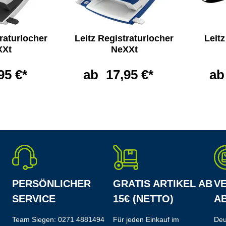
traturlocher
Leitz Registraturlocher
Leit
XXt
NeXXt
95 €*
ab
17,95 €*
ab
PERSÖNLICHER
GRATIS ARTIKEL AB
V
SERVICE
15€ (NETTO)
AB
Team Siegen:
0271 4881494
Für jeden Einkauf im
Deu