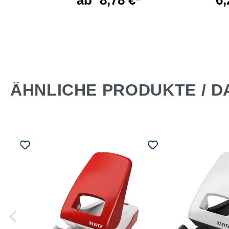
ab
8,78 €*
6,
 €*
ÄHNLICHE PRODUKTE / D