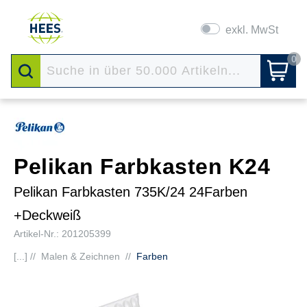
exkl. MwSt
0
Pelikan Farbkasten K24
Pelikan Farbkasten 735K/24 24Farben
+Deckweiß
Artikel-Nr.: 201205399
[...] //
Malen & Zeichnen
//
Farben