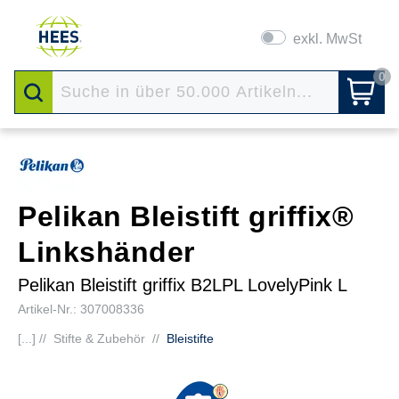
exkl. MwSt
0
Pelikan Bleistift griffix®
Linkshänder
Pelikan Bleistift griffix B2LPL LovelyPink L
Artikel-Nr.: 307008336
[...] //
Stifte & Zubehör
//
Bleistifte