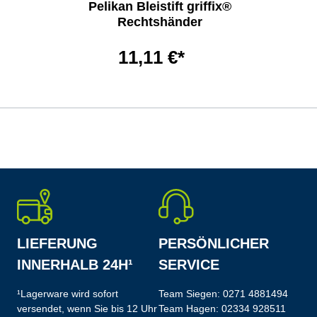
Pelikan Bleistift griffix®
Rechtshänder
11,11 €*
LIEFERUNG
PERSÖNLICHER
INNERHALB 24H¹
SERVICE
¹Lagerware wird sofort
Team Siegen:
0271 4881494
versendet, wenn Sie bis 12 Uhr
Team Hagen:
02334 928511