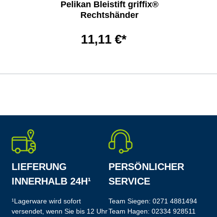
Pelikan Bleistift griffix®
Rechtshänder
11,11 €*
LIEFERUNG
PERSÖNLICHER
INNERHALB 24H¹
SERVICE
¹Lagerware wird sofort
Team Siegen:
0271 4881494
versendet, wenn Sie bis 12 Uhr
Team Hagen:
02334 928511