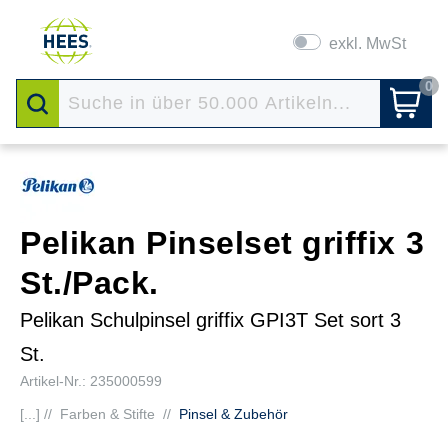
exkl. MwSt
0
Pelikan Pinselset griffix 3
St./Pack.
Pelikan Schulpinsel griffix GPI3T Set sort 3
St.
Artikel-Nr.: 235000599
[...] //
Farben & Stifte
//
Pinsel & Zubehör