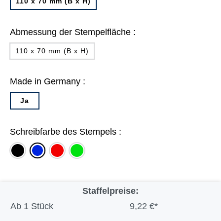
110 x 70 mm (B x H)
Abmessung der Stempelfläche :
110 x 70 mm (B x H)
Made in Germany :
Ja
Schreibfarbe des Stempels :
schwarz
rot
grün
blau
Staffelpreise:
Ab
1 Stück
9,22 €*