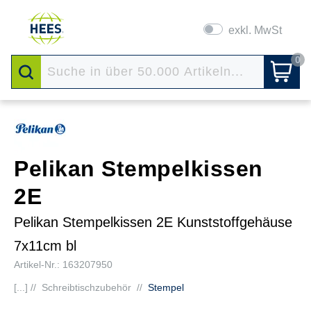
exkl. MwSt
0
Pelikan Stempelkissen
2E
Pelikan Stempelkissen 2E Kunststoffgehäuse
7x11cm bl
Artikel-Nr.: 163207950
[...] //
Schreibtischzubehör
//
Stempel