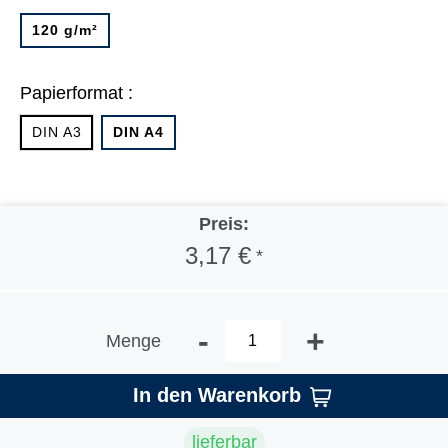
120 g/m²
Papierformat :
DIN A3
DIN A4
Preis:
3,17 €
*
-
+
Menge
In den Warenkorb
lieferbar