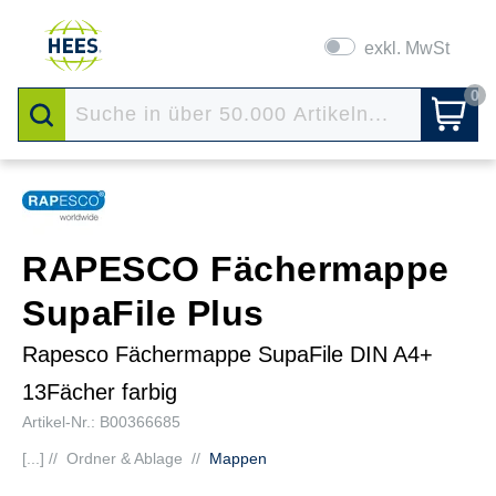
exkl. MwSt
0
RAPESCO Fächermappe
SupaFile Plus
Rapesco Fächermappe SupaFile DIN A4+
13Fächer farbig
Artikel-Nr.: B00366685
[...] //
Ordner & Ablage
//
Mappen